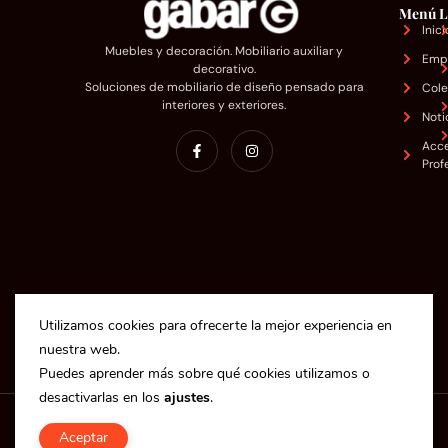
Menú
L
Inici
Muebles y decoración. Mobiliario auxiliar y
Emp
decorativo.
Soluciones de mobiliario de diseño pensado para
Cole
interiores y exteriores.
Noti
Acc
Prof
Utilizamos cookies para ofrecerte la mejor experiencia en
nuestra web.
Puedes aprender más sobre qué cookies utilizamos o
desactivarlas en los
ajustes
.
Copyright © 2025 Industrias Gabar S.L.
Aceptar