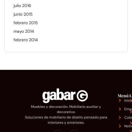
julio 2016
junio 2015
febrero 2015
mayo 2014
febrero 2014
Menú
L
Inici
Muebles y decoración. Mobiliario auxiliar y
Emp
decorativo.
Soluciones de mobiliario de diseño pensado para
Cole
interiores y exteriores.
Noti