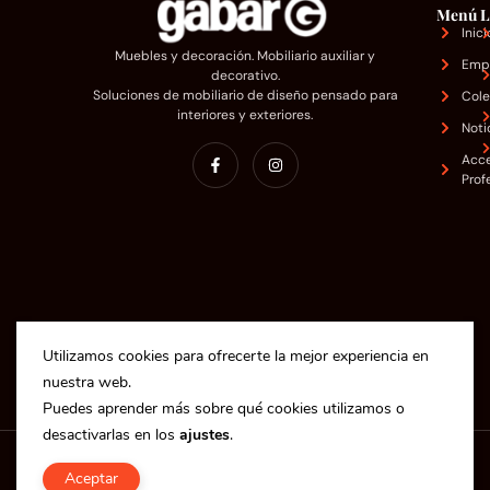
Menú
L
Inici
Muebles y decoración. Mobiliario auxiliar y
Emp
decorativo.
Soluciones de mobiliario de diseño pensado para
Cole
interiores y exteriores.
Noti
Acc
Prof
Utilizamos cookies para ofrecerte la mejor experiencia en
nuestra web.
Puedes aprender más sobre qué cookies utilizamos o
desactivarlas en los
ajustes
.
Copyright © 2025 Industrias Gabar S.L.
Aceptar