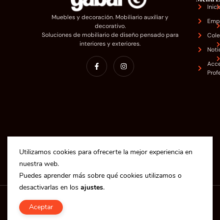
Inici
Muebles y decoración. Mobiliario auxiliar y
Emp
decorativo.
Soluciones de mobiliario de diseño pensado para
Cole
interiores y exteriores.
Noti
Acc
Prof
Utilizamos cookies para ofrecerte la mejor experiencia en
nuestra web.
Puedes aprender más sobre qué cookies utilizamos o
desactivarlas en los
ajustes
.
Copyright © 2025 Industrias Gabar S.L.
Aceptar