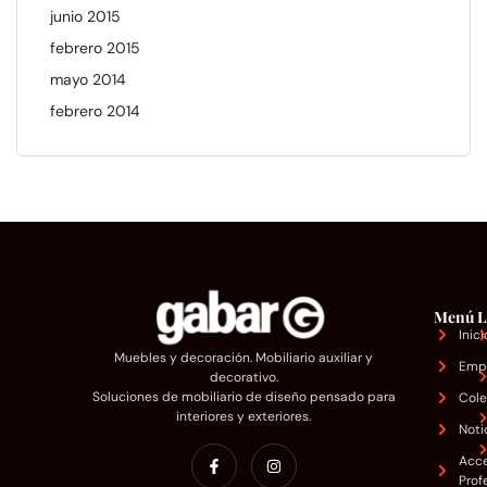
junio 2015
febrero 2015
mayo 2014
febrero 2014
Menú
L
Inici
Muebles y decoración. Mobiliario auxiliar y
Emp
decorativo.
Soluciones de mobiliario de diseño pensado para
Cole
interiores y exteriores.
Noti
Acc
Prof