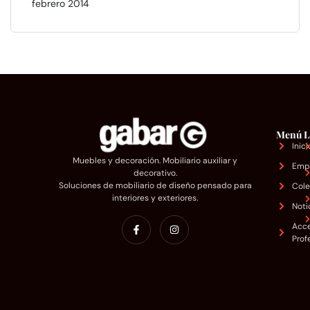
febrero 2014
Menú
L
Inici
Muebles y decoración. Mobiliario auxiliar y
Emp
decorativo.
Soluciones de mobiliario de diseño pensado para
Cole
interiores y exteriores.
Noti
Acc
Prof