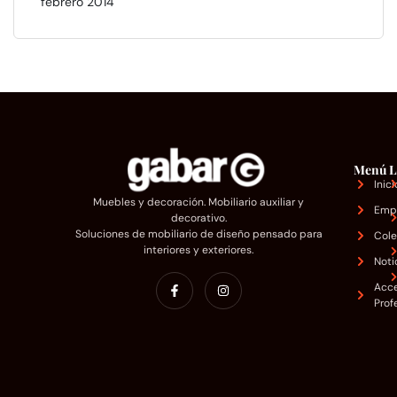
febrero 2014
Menú
L
Inici
Muebles y decoración. Mobiliario auxiliar y
Emp
decorativo.
Soluciones de mobiliario de diseño pensado para
Cole
interiores y exteriores.
Noti
Acc
Prof