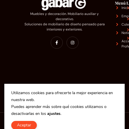
Menú
L
Inici
Muebles y decoración. Mobiliario auxiliar y
Emp
decorativo.
Soluciones de mobiliario de diseño pensado para
Cole
interiores y exteriores.
Noti
Acc
Prof
Utilizamos cookies para ofrecerte la mejor experiencia en
nuestra web.
Puedes aprender más sobre qué cookies utilizamos o
desactivarlas en los
ajustes
.
Copyright © 2025 Industrias Gabar S.L.
Aceptar