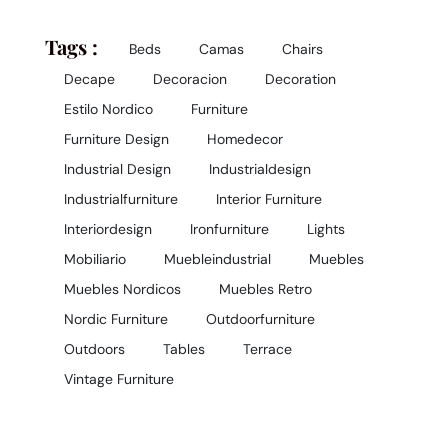
Tags :
Beds
Camas
Chairs
Decape
Decoracion
Decoration
Estilo Nordico
Furniture
Furniture Design
Homedecor
Industrial Design
Industrialdesign
Industrialfurniture
Interior Furniture
Interiordesign
Ironfurniture
Lights
Mobiliario
Muebleindustrial
Muebles
Muebles Nordicos
Muebles Retro
Nordic Furniture
Outdoorfurniture
Outdoors
Tables
Terrace
Vintage Furniture