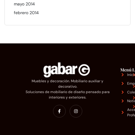
mayo 2014
febrero 2014
Menú
L
Inici
Muebles y decoración. Mobiliario auxiliar y
Emp
decorativo.
Soluciones de mobiliario de diseño pensado para
Cole
interiores y exteriores.
Noti
Acc
Prof