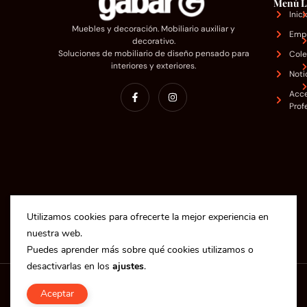
Menú
L
Inici
Muebles y decoración. Mobiliario auxiliar y
Emp
decorativo.
Soluciones de mobiliario de diseño pensado para
Cole
interiores y exteriores.
Noti
Acc
Prof
Utilizamos cookies para ofrecerte la mejor experiencia en
nuestra web.
Puedes aprender más sobre qué cookies utilizamos o
desactivarlas en los
ajustes
.
Copyright © 2025 Industrias Gabar S.L.
Aceptar